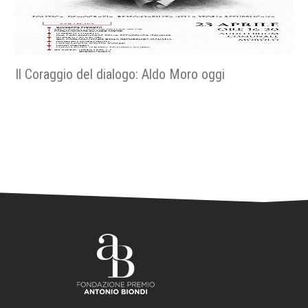
Religiose e religiosi nella resistenza - La fede nella
libertà