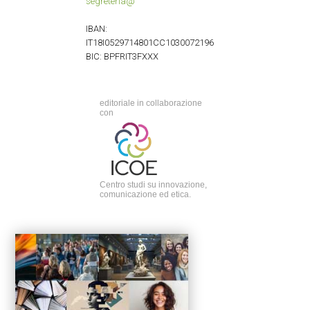
segreteria@
IBAN:
IT18I0529714801CC1030072196
BIC: BPFRIT3FXXX
editoriale in collaborazione
con
Centro studi su innovazione,
comunicazione ed etica.