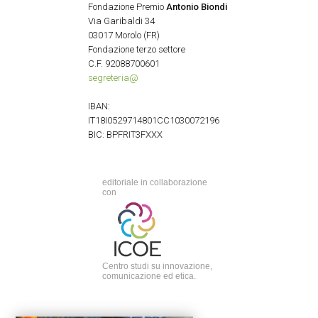
Fondazione Premio
Antonio Biondi
Via Garibaldi 34
03017 Morolo (FR)
Fondazione terzo settore
C.F. 92088700601
segreteria@
IBAN:
IT18I0529714801CC1030072196
BIC: BPFRIT3FXXX
editoriale in collaborazione
con
Centro studi su innovazione,
comunicazione ed etica.