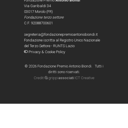
Fondazione Premio
Antonio Biondi
Via Garibaldi 34
03017 Morolo (FR)
Fondazione terzo settore
C.F. 92088700601
segreteria@fondazionepremioantoniobiondi.it
Fondazione iscritta al Registro Unico Nazionale
del Terzo Settore - RUNTS Lazio
Privacy & Cookie Policy
©
2026 Fondazione Premio Antonio Biondi. Tutti i
diritti sono riservati.
Credit
grippi
associati
ICT Creative