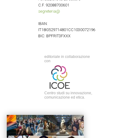
C.F. 92088700601
segreteria@
IBAN:
IT18I0529714801CC1030072196
BIC: BPFRIT3FXXX
editoriale in collaborazione
con
Centro studi su innovazione,
comunicazione ed etica.