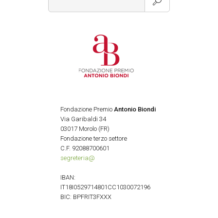
Fondazione Premio
Antonio Biondi
Via Garibaldi 34
03017 Morolo (FR)
Fondazione terzo settore
C.F. 92088700601
segreteria@
IBAN:
IT18I0529714801CC1030072196
BIC: BPFRIT3FXXX