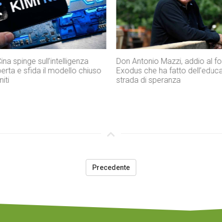
 Mazzi, addio al fondatore di
La memoria della strage di Bo
ha fatto dell’educazione una
una ferita aperta nella storia it
peranza
Precedente