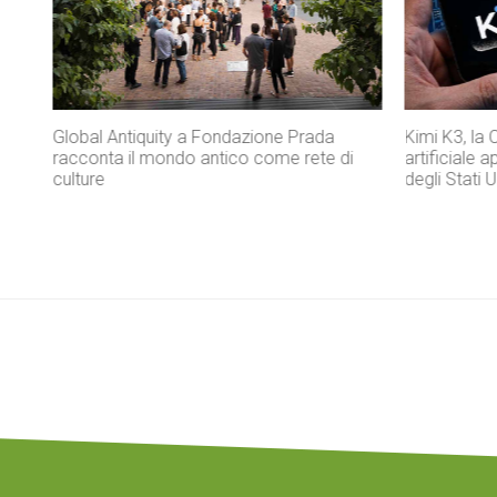
Kimi K3, la Cina spinge sull’intelligenza
Don Antonio
i
artificiale aperta e sfida il modello chiuso
Exodus che 
degli Stati Uniti
strada di s