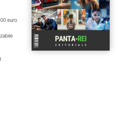
000 euro.
zzabile
l