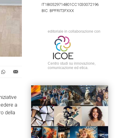
IT18I0529714801CC1030072196
BIC: BPFRIT3FXXX
editoriale in collaborazione con
Centro studi su innovazione,
comunicazione ed etica.
niziative
cedere a
ro della