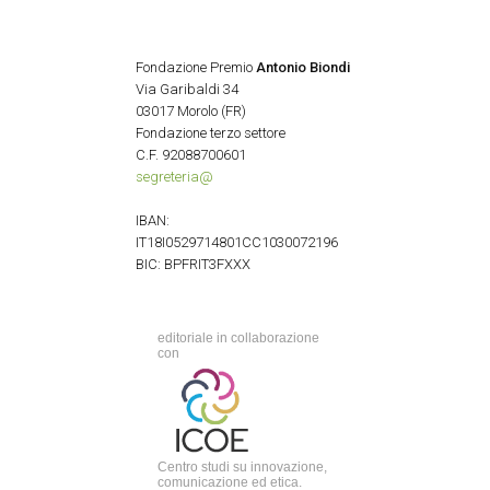
Fondazione Premio
Antonio Biondi
Via Garibaldi 34
03017 Morolo (FR)
Fondazione terzo settore
C.F. 92088700601
segreteria@
IBAN:
IT18I0529714801CC1030072196
BIC: BPFRIT3FXXX
editoriale in collaborazione
con
Centro studi su innovazione,
comunicazione ed etica.