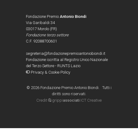
Fondazione Premio
Antonio Biondi
Via Garibaldi 34
03017 Morolo (FR)
Fondazione terzo settore
C.F. 92088700601
segreteria@fondazionepremioantoniobiondi.it
Fondazione iscritta al Registro Unico Nazionale
del Terzo Settore - RUNTS Lazio
Privacy & Cookie Policy
©
2026 Fondazione Premio Antonio Biondi. Tutti i
diritti sono riservati.
Credit
grippi
associati
ICT Creative