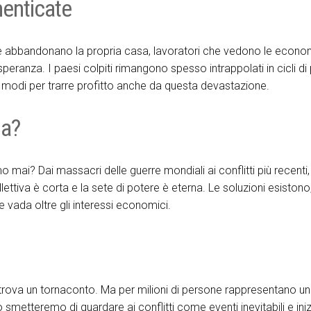
menticate
e abbandonano la propria casa, lavoratori che vedono le econom
eranza. I paesi colpiti rimangono spesso intrappolati in cicli di
vano modi per trarre profitto anche da questa devastazione.
la?
ai? Dai massacri delle guerre mondiali ai conflitti più recenti,
ttiva è corta e la sete di potere è eterna. Le soluzioni esiston
 vada oltre gli interessi economici.
trova un tornaconto. Ma per milioni di persone rappresentano un
 smetteremo di guardare ai conflitti come eventi inevitabili e in