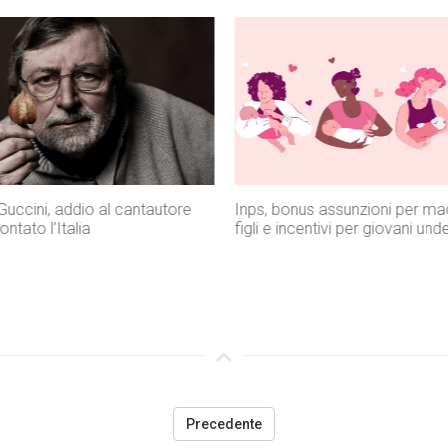
 assunzioni per madri con tre
Istat, il Mezzogiorno perde gio
tivi per giovani under 35
mentre l’Italia cresce grazie agl
Precedente