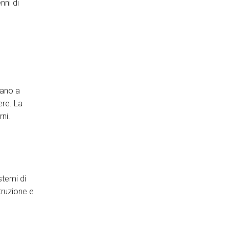
nni di
uano a
ere. La
rni.
stemi di
truzione e