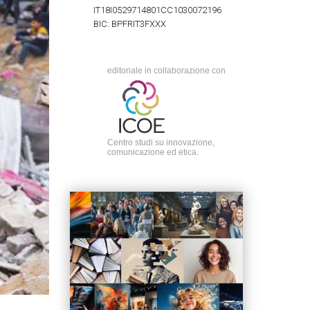
IT18I0529714801CC1030072196
BIC: BPFRIT3FXXX
editoriale in collaborazione con
Centro studi su innovazione,
comunicazione ed etica.