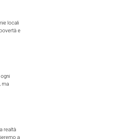
ie locali
 povertà e
 ogni
o, ma
a realtà
izieremo a