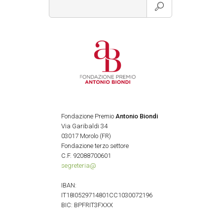
Fondazione Premio
Antonio Biondi
Via Garibaldi 34
03017 Morolo (FR)
Fondazione terzo settore
C.F. 92088700601
segreteria@
IBAN:
IT18I0529714801CC1030072196
BIC: BPFRIT3FXXX