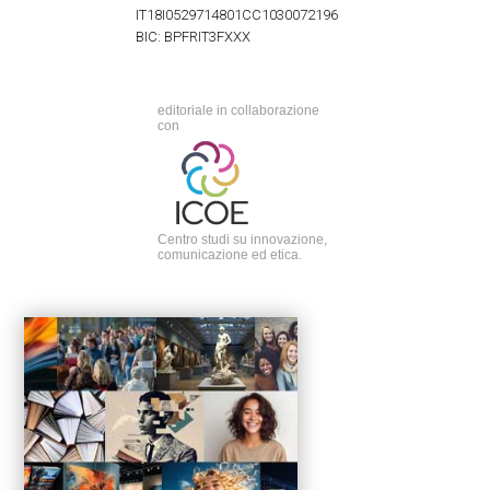
IT18I0529714801CC1030072196
BIC: BPFRIT3FXXX
editoriale in collaborazione
con
Centro studi su innovazione,
comunicazione ed etica.