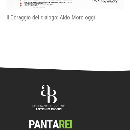
Religiose e religiosi nella resistenza - La fede nella
libertà