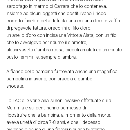
sarcofago in marmo di Carrara che lo conteneva,
insieme ad alcuni oggetti che costituivano il ricco
corredo funebre della defunta: una collana d’oro e zaffiri
di pregevole fattura, orecchini di filo d’oro,
un anello d’oro con incisa una Vittoria Alata, con un filo
che lo avvolgeva per ridurne il diametro,
alcuni vasetti d’ambra rossa, piccoli amuleti ed un minuto
busto femminile, sempre di ambra.
A fianco della bambina fu trovata anche una magnifica
bambolina in avorio, con braccia e gambe
snodate.
La TAC e le varie analisi non invasive effettuate sulla
Mummia e sui denti hanno permesso di
ricostruire che la bambina, al momento della morte,
aveva un’età di circa 7-8 anni, e che il decesso
avvenne a causa di una fibrosi pleurica bilaterale.