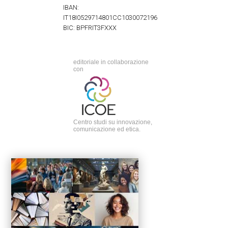
IBAN:
IT18I0529714801CC1030072196
BIC: BPFRIT3FXXX
editoriale in collaborazione
con
Centro studi su innovazione,
comunicazione ed etica.