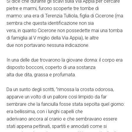
Si dice che durante gli scavi sulla Via Appia per cercare
pietre e marmi, furono scoperte tre tombe di
marmo: una era di Terenzia Tulliola, figlia di Cicerone (ma
sembra che questa identificazione non sia
vera, in quanto Cicerone non possedette mai una tomba
di famiglia al V miglio della Via Appia), le altre
due non portavano nessuna indicazione.
In una delle due trovarono la giovane donna: il corpo era
disposto bocconi, coperto di una sostanza
alta due dita, grassa e profumata.
Da un sunto degli scritti, “rimossa la crosta odorosa,
apparve un volto di un pallore così limpido da far
sembrare che la fanciulla fosse stata sepolta quel giorno:
era bellissima, con i lunghi capelli che
aderivano ancora al cranio e che sembravano essere
stati appena pettinati, spartiti e annodati come si