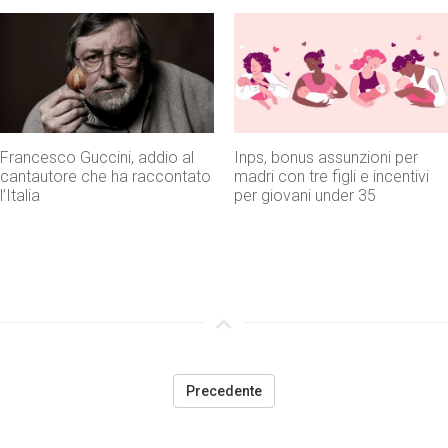
Francesco Guccini, addio al
Inps, bonus assunzioni per
cantautore che ha raccontato
madri con tre figli e incentivi
l’Italia
per giovani under 35
Precedente