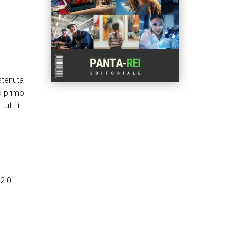
stenuta
uo primo
utti i
2.0: