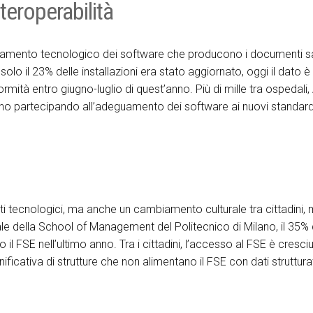
eroperabilità
guamento tecnologico dei software che producono i documenti san
lo il 23% delle installazioni era stato aggiornato, oggi il dato è
rmità entro giugno-luglio di quest’anno. Più di mille tra ospedali,
 stanno partecipando all’adeguamento dei software ai nuovi standard
i tecnologici, ma anche un cambiamento culturale tra cittadini, 
ale della School of Management del Politecnico di Milano, il 35%
o il FSE nell’ultimo anno. Tra i cittadini, l’accesso al FSE è cresci
ficativa di strutture che non alimentano il FSE con dati strutturat