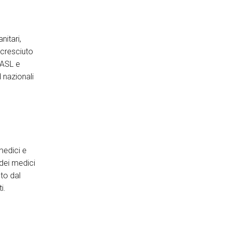
itari,
 cresciuto
 ASL e
 nazionali
medici e
 dei medici
uto dal
i.