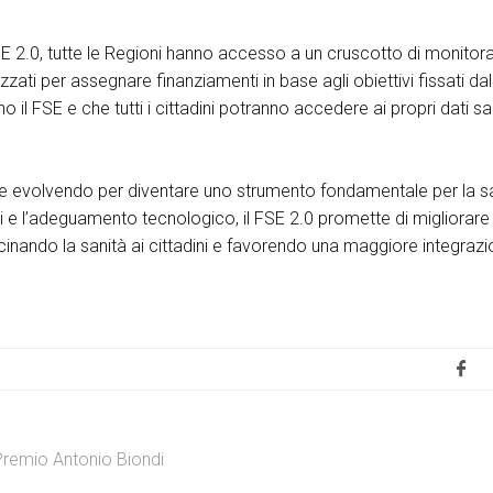
SE 2.0, tutte le Regioni hanno accesso a un cruscotto di monitor
izzati per assegnare finanziamenti in base agli obiettivi fissati d
no il FSE e che tutti i cittadini potranno accedere ai propri dati san
nte evolvendo per diventare uno strumento fondamentale per la s
vizi e l’adeguamento tecnologico, il FSE 2.0 promette di migliorar
vicinando la sanità ai cittadini e favorendo una maggiore integraz
remio Antonio Biondi