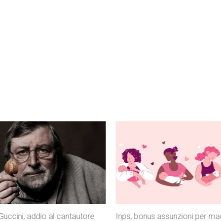
 assunzioni per madri con tre
Istat, il Mezzogiorno perde gio