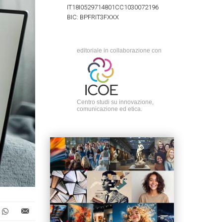
IT18I0529714801CC1030072196
BIC: BPFRIT3FXXX
editoriale in collaborazione con
Centro studi su innovazione,
comunicazione ed etica.