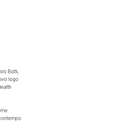
io Butti,
uovo logo
Health
come
al contempo