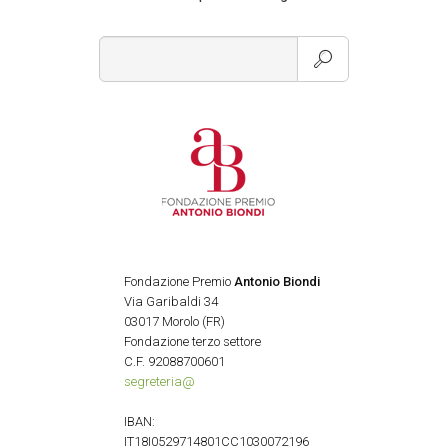
Fondazione Premio
Antonio Biondi
Via Garibaldi 34
03017 Morolo (FR)
Fondazione terzo settore
C.F. 92088700601
segreteria@
IBAN:
IT18I0529714801CC1030072196