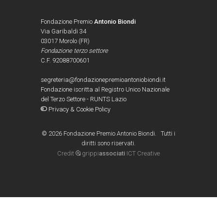
Fondazione Premio
Antonio Biondi
Via Garibaldi 34
03017 Morolo (FR)
Fondazione terzo settore
C.F. 92088700601
segreteria@fondazionepremioantoniobiondi.it
Fondazione iscritta al Registro Unico Nazionale
del Terzo Settore - RUNTS Lazio
Privacy & Cookie Policy
©
2026 Fondazione Premio Antonio Biondi. Tutti i
diritti sono riservati.
Credit
grippi
associati
ICT Creative