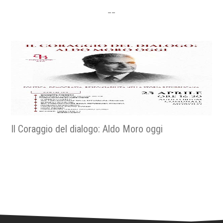
__
Religiose e religiosi nella resistenza - La fede nella
libertà