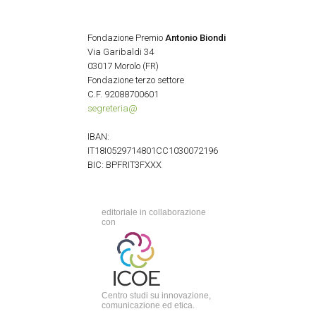
Fondazione Premio
Antonio Biondi
Via Garibaldi 34
03017 Morolo (FR)
Fondazione terzo settore
C.F. 92088700601
segreteria@
IBAN:
IT18I0529714801CC1030072196
BIC: BPFRIT3FXXX
editoriale in collaborazione
con
Centro studi su innovazione,
comunicazione ed etica.