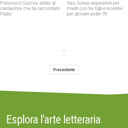
Francesco Guccini, addio al
Inps, bonus assunzioni per
cantautore che ha raccontato
madri con tre figli e incentivi
l’Italia
per giovani under 35
Precedente
Esplora l'arte letteraria