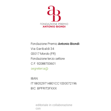
Fondazione Premio
Antonio Biondi
Via Garibaldi 34
03017 Morolo (FR)
Fondazione terzo settore
C.F. 92088700601
segreteria@
IBAN:
IT18I0529714801CC1030072196
BIC: BPFRIT3FXXX
editoriale in collaborazione
con