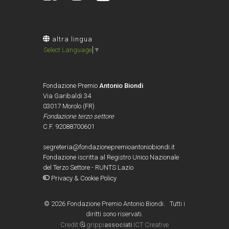
altra lingua
Select Language
▼
Fondazione Premio
Antonio Biondi
Via Garibaldi 34
03017 Morolo (FR)
Fondazione terzo settore
C.F. 92088700601
segreteria@fondazionepremioantoniobiondi.it
Fondazione iscritta al Registro Unico Nazionale
del Terzo Settore - RUNTS Lazio
Privacy & Cookie Policy
©
2026 Fondazione Premio Antonio Biondi. Tutti i
diritti sono riservati.
Credit
grippi
associati
ICT Creative