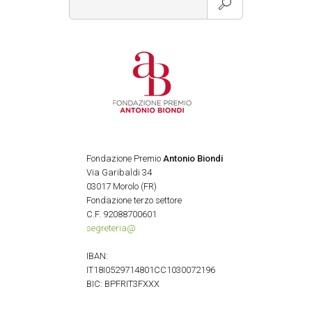
Fondazione Premio
Antonio Biondi
Via Garibaldi 34
03017 Morolo (FR)
Fondazione terzo settore
C.F. 92088700601
segreteria@
IBAN:
IT18I0529714801CC1030072196
BIC: BPFRIT3FXXX