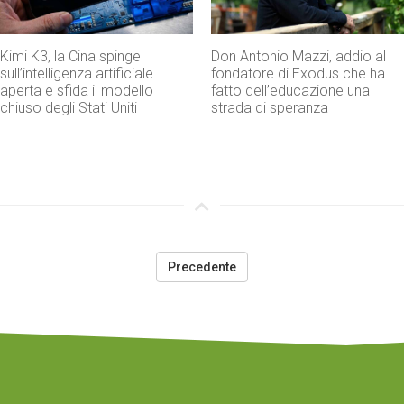
Kimi K3, la Cina spinge
Don Antonio Mazzi, addio al
sull’intelligenza artificiale
fondatore di Exodus che ha
aperta e sfida il modello
fatto dell’educazione una
chiuso degli Stati Uniti
strada di speranza
Precedente