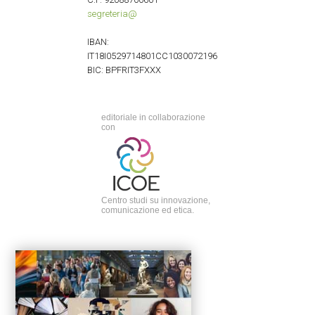
segreteria@
IBAN:
IT18I0529714801CC1030072196
BIC: BPFRIT3FXXX
editoriale in collaborazione
con
Centro studi su innovazione,
comunicazione ed etica.