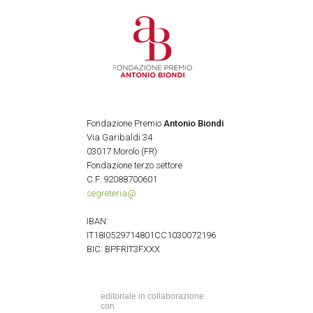
Fondazione Premio
Antonio Biondi
Via Garibaldi 34
03017 Morolo (FR)
Fondazione terzo settore
C.F. 92088700601
segreteria@
IBAN:
IT18I0529714801CC1030072196
BIC: BPFRIT3FXXX
editoriale in collaborazione
con