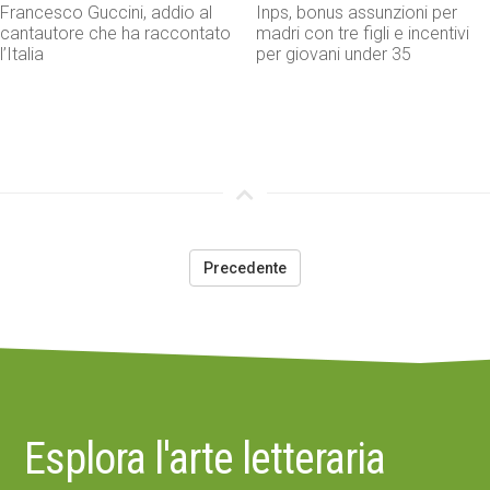
Francesco Guccini, addio al
Inps, bonus assunzioni per
cantautore che ha raccontato
madri con tre figli e incentivi
l’Italia
per giovani under 35
Precedente
Esplora l'arte letteraria