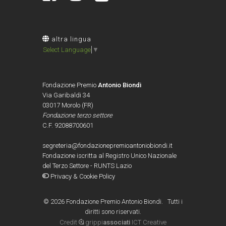
altra lingua
Select Language
▼
Fondazione Premio
Antonio Biondi
Via Garibaldi 34
03017 Morolo (FR)
Fondazione terzo settore
C.F. 92088700601
segreteria@fondazionepremioantoniobiondi.it
Fondazione iscritta al Registro Unico Nazionale
del Terzo Settore - RUNTS Lazio
Privacy & Cookie Policy
©
2026 Fondazione Premio Antonio Biondi. Tutti i
diritti sono riservati.
Credit
grippi
associati
ICT Creative