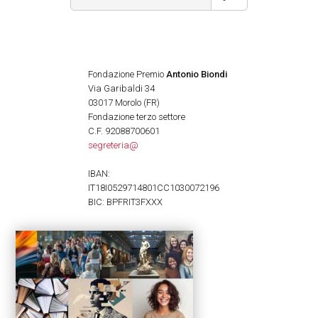
Fondazione Premio
Antonio Biondi
Via Garibaldi 34
03017 Morolo (FR)
Fondazione terzo settore
C.F. 92088700601
segreteria@
IBAN:
IT18I0529714801CC1030072196
BIC: BPFRIT3FXXX