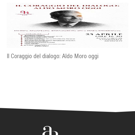
Religiose e religiosi nella resistenza - La fede nella
libertà