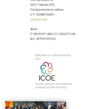
03017 Morolo (FR)
Fondazione terzo settore
C.F. 92088700601
segreteria@
IBAN:
IT18I0529714801CC1030072196
BIC: BPFRIT3FXXX
editoriale in collaborazione
con
Centro studi su innovazione,
comunicazione ed etica.