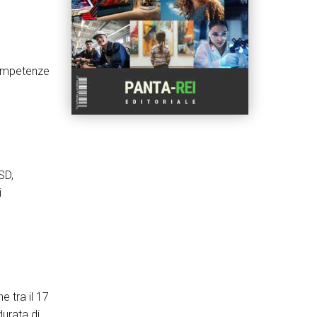
competenze
SD,
i
e tra il 17
durata di