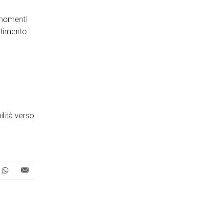
 momenti
estimento
e
ilità verso