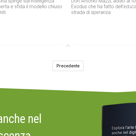
 Mazzi, addio al fondatore di
La memoria della strage di Bo
ha fatto dell’educazione una
una ferita aperta nella storia it
peranza
Precedente
 anche nel
oscenza,