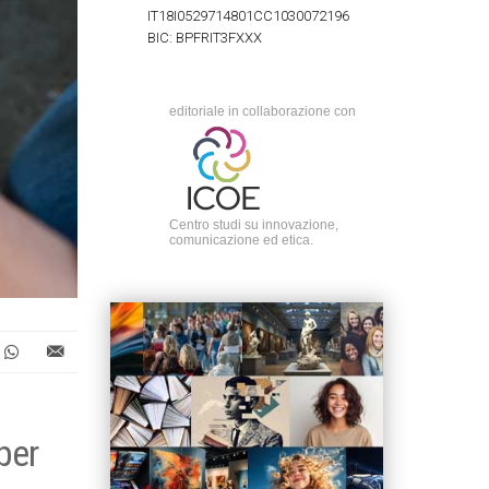
IT18I0529714801CC1030072196
BIC: BPFRIT3FXXX
editoriale in collaborazione con
Centro studi su innovazione,
comunicazione ed etica.
per