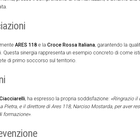
ita.
iazioni
ivamente
ARES 118
e la
Croce Rossa Italiana
, garantendo la quali
ati. Questa sinergia rappresenta un esempio concreto di come isti
te di primo soccorso sul territorio.
ni
iacciarelli
, ha espresso la propria soddisfazione:
«Ringrazio il 
 Pietra, e il direttore di Ares 118, Narciso Mostarda, per aver re
di formazione»
.
revenzione