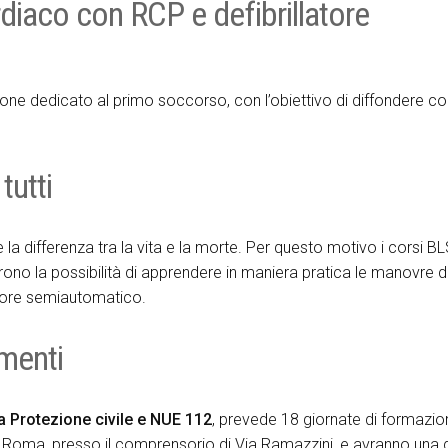
ardiaco con RCP e defibrillatore
ne dedicato al primo soccorso, con l’obiettivo di diffondere 
tutti
la differenza tra la vita e la morte. Per questo motivo i corsi BL
frono la possibilità di apprendere in maniera pratica le manovre d
latore semiautomatico.
menti
 Protezione civile e NUE 112
, prevede 18 giornate di formazion
 a Roma, presso il comprensorio di Via Ramazzini, e avranno una 