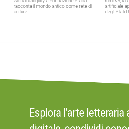
Kimi K3, la Cina spinge sull’intelligenza
Don Antonio
i
artificiale aperta e sfida il modello chiuso
Exodus che 
degli Stati Uniti
strada di s
Esplora l'arte letteraria
digitale, condividi con