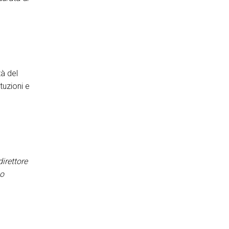
tà del
tuzioni e
direttore
so