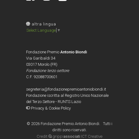
altra lingua
Select Language
▼
Fondazione Premio
Antonio Biondi
Via Garibaldi 34
03017 Morolo (FR)
Fondazione terzo settore
C.F. 92088700601
segreteria@fondazionepremioantoniobiondi.it
Fondazione iscritta al Registro Unico Nazionale
del Terzo Settore - RUNTS Lazio
Privacy & Cookie Policy
©
2026 Fondazione Premio Antonio Biondi. Tutti i
diritti sono riservati.
Credit
grippi
associati
ICT Creative