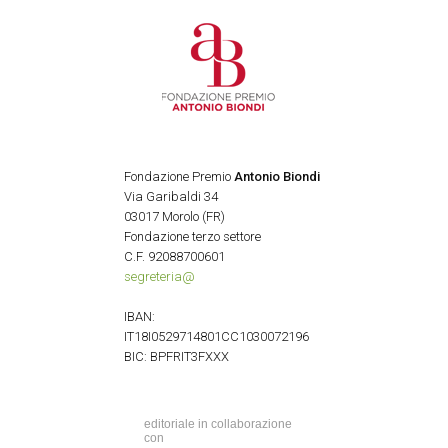
Fondazione Premio
Antonio Biondi
Via Garibaldi 34
03017 Morolo (FR)
Fondazione terzo settore
C.F. 92088700601
segreteria@
IBAN:
IT18I0529714801CC1030072196
BIC: BPFRIT3FXXX
editoriale in collaborazione
con