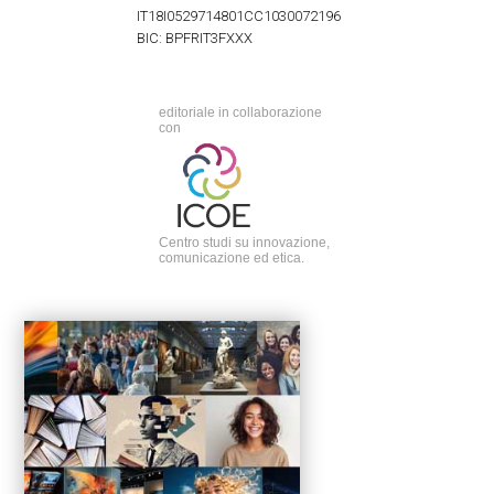
IT18I0529714801CC1030072196
BIC: BPFRIT3FXXX
editoriale in collaborazione
con
Centro studi su innovazione,
comunicazione ed etica.