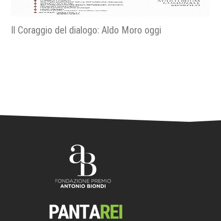
Religiose e religiosi nella resistenza - La fede nella
libertà