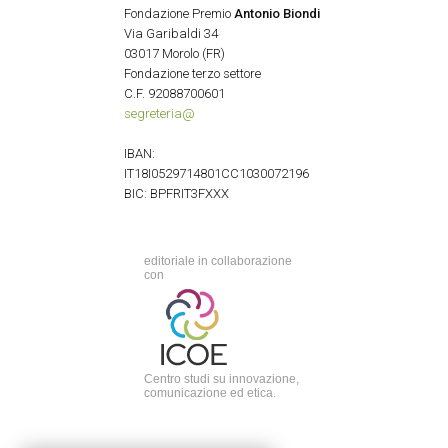
Fondazione Premio
Antonio Biondi
Via Garibaldi 34
03017 Morolo (FR)
Fondazione terzo settore
C.F. 92088700601
segreteria@
IBAN:
IT18I0529714801CC1030072196
BIC: BPFRIT3FXXX
editoriale in collaborazione
con
Centro studi su innovazione,
comunicazione ed etica.