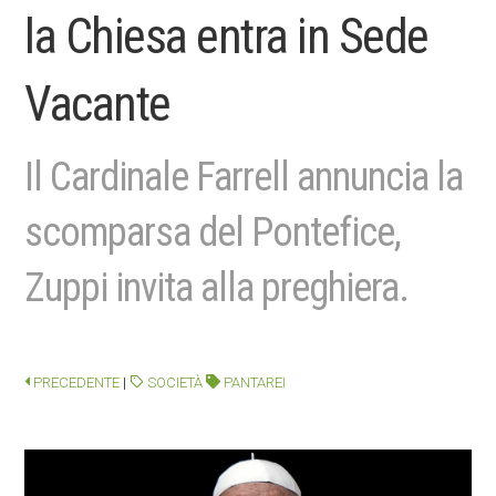
la Chiesa entra in Sede
Vacante
Il Cardinale Farrell annuncia la
scomparsa del Pontefice,
Zuppi invita alla preghiera.
PRECEDENTE
|
SOCIETÀ
PANTAREI