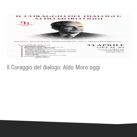
Religiose e religiosi nella resistenza - La fede nella
libertà