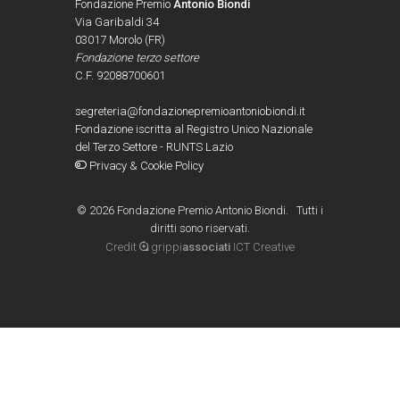
Fondazione Premio
Antonio Biondi
Via Garibaldi 34
03017 Morolo (FR)
Fondazione terzo settore
C.F. 92088700601
segreteria@fondazionepremioantoniobiondi.it
Fondazione iscritta al Registro Unico Nazionale
del Terzo Settore - RUNTS Lazio
Privacy & Cookie Policy
©
2026 Fondazione Premio Antonio Biondi. Tutti i
diritti sono riservati.
Credit
grippi
associati
ICT Creative