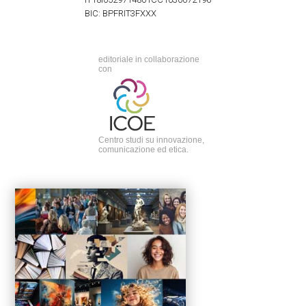
BIC: BPFRIT3FXXX
editoriale in collaborazione
con
Centro studi su innovazione,
comunicazione ed etica.