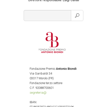
Fondazione Premio
Antonio Biondi
Via Garibaldi 34
03017 Morolo (FR)
Fondazione terzo settore
C.F. 92088700601
segreteria@
IBAN:
IT18I0529714801CC1030072196