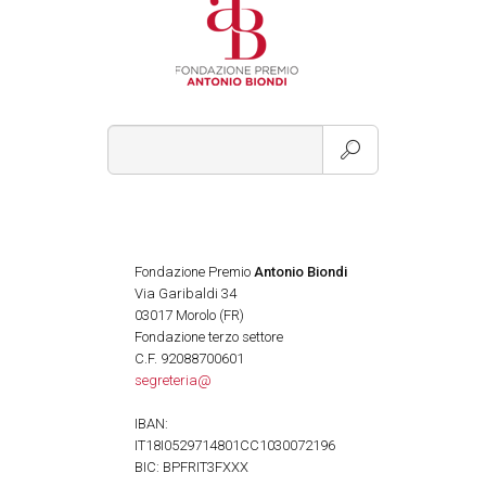
Fondazione Premio
Antonio Biondi
Via Garibaldi 34
03017 Morolo (FR)
Fondazione terzo settore
C.F. 92088700601
segreteria@
IBAN:
IT18I0529714801CC1030072196
BIC: BPFRIT3FXXX