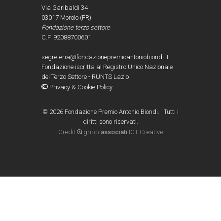
Via Garibaldi 34
03017 Morolo (FR)
Fondazione terzo settore
C.F. 92088700601
segreteria@fondazionepremioantoniobiondi.it
Fondazione iscritta al Registro Unico Nazionale
del Terzo Settore - RUNTS Lazio
Privacy & Cookie Policy
©
2026 Fondazione Premio Antonio Biondi. Tutti i
diritti sono riservati.
Credit
grippi
associati
ICT Creative